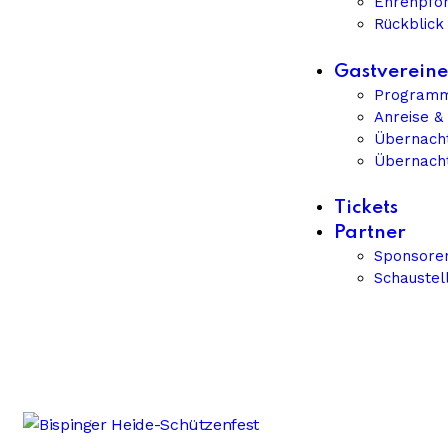
Ehrenpfo
Rückblick
Gastverein
Programm
Anreise &
Übernacht
Übernach
Tickets
Partner
Sponsore
Schaustel