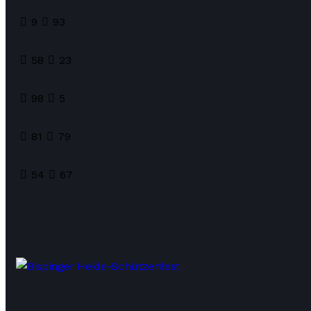
9
93
58
23
98
5
81
79
54
67