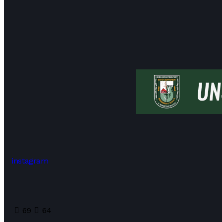
instagram
69
64