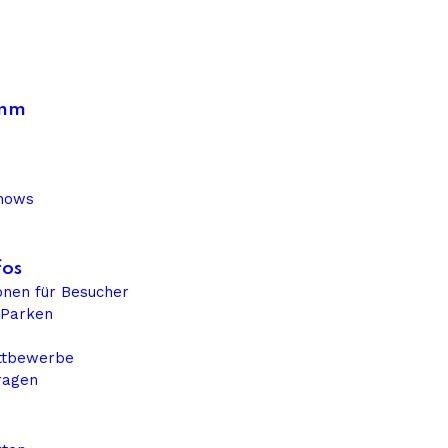
amm
Shows
fos
onen für Besucher
 Parken
ttbewerbe
ragen