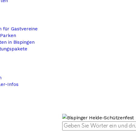
rten
e
 für Gastvereine
 Parken
en in Bispingen
tungspakete
n
ler-Infos