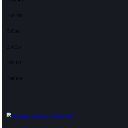
43
63
2
31
76
57
52
21
99
66